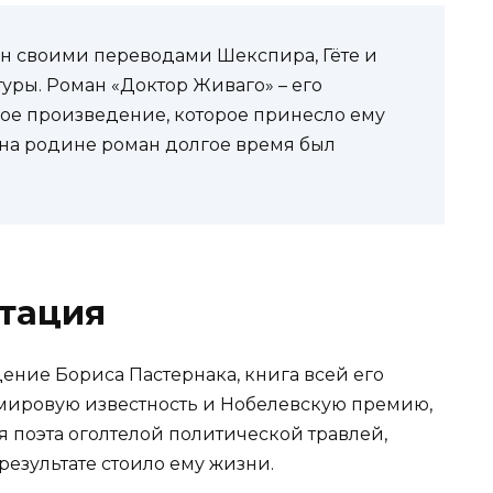
ен своими переводами Шекспира, Гёте и
уры. Роман «Доктор Живаго» – его
ое произведение, которое принесло ему
о на родине роман долгое время был
тация
ение Бориса Пастернака, книга всей его
у мировую известность и Нобелевскую премию,
 поэта оголтелой политической травлей,
езультате стоило ему жизни.