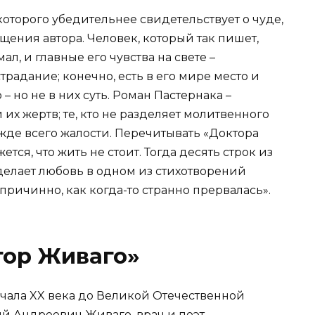
которого убедительнее свидетельствует о чуде,
ения автора. Человек, который так пишет,
, и главные его чувства на свете –
радание; конечно, есть в его мире место и
 но не в них суть. Роман Пастернака –
х жертв; те, кто не разделяет молитвенного
жде всего жалости. Перечитывать «Доктора
ется, что жить не стоит. Тогда десять строк из
о делает любовь в одном из стихотворений
причинно, как когда-то странно прервалась».
тор Живаго»
ачала XX века до Великой Отечественной
й Андреевич Живаго, врач и поэт,