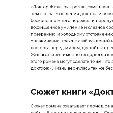
«Доктор Живаго» – роман, сама ткань 
чем все размышления доктора и обобщ
бесконечно много пережил и передумал
восхищенное умиление и слезное сост
презрению, и холодному отстранению –
оплакивание прежних заблуждений и и
восторга перед миром, достойны пре
Живаго» стоит именно тогда, когда каж
этого романа могут сделать то же, чт
доктора: «Жизнь вернулась так же бес
Сюжет книги «Док
Сюжет романа охватывает период с н
войны. В центре повествования – Юри