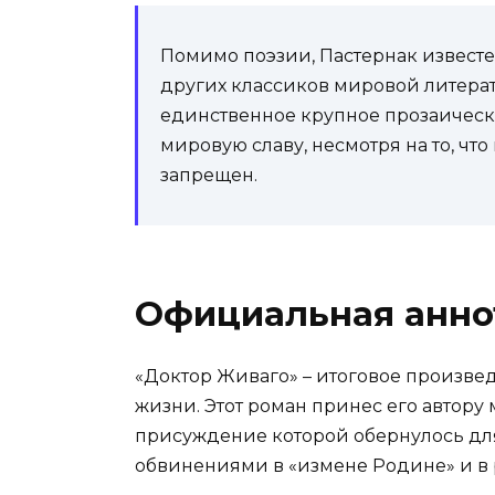
Помимо поэзии, Пастернак извест
других классиков мировой литерат
единственное крупное прозаическ
мировую славу, несмотря на то, чт
запрещен.
Официальная анно
«Доктор Живаго» – итоговое произвед
жизни. Этот роман принес его автор
присуждение которой обернулось для
обвинениями в «измене Родине» и в р