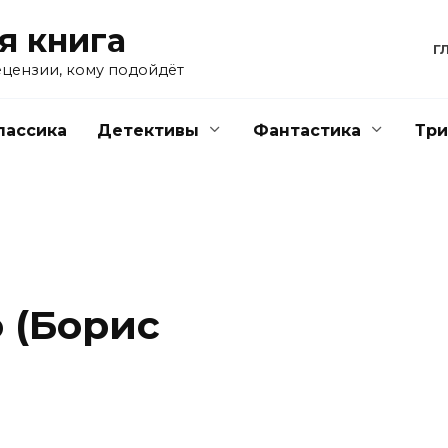
я книга
Г
ецензии, кому подойдёт
лассика
Детективы
Фантастика
Тр
 (Борис