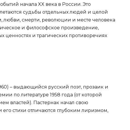
бытий начала XX века в России. Это
плетаются судьбы отдельных людей и целой
, любви, смерти, революции и месте человека
этическое и философское произведение,
ных ценностях и трагических противоречиях
960) – выдающийся русский поэт, прозаик и
мии по литературе 1958 года (от которой
ем властей). Пастернак начал свою
 и его стихи отличаются глубоким лиризмом,