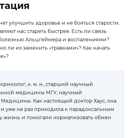
тация
чет улучшить здоровье и не бояться старости.
авляют нас стареть быстрее. Есть ли связь
болезнью Альцгеймера и воспалениями?
о ли их заменить «травками»? Как начать
ое»?
ринолог, к. м. н., старший научный
альной медицины МГУ, научный
Медицины. Как настоящий доктор Хаус, она
 и уже не раз приходила к парадоксальным
ку жизнь и помогали нормализовать обмен