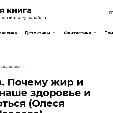
я книга
Г
ецензии, кому подойдёт
лассика
Детективы
Фантастика
Тр
Я МЕДИЦИНА
. Почему жир и
 наше здоровье и
оться (Олеся