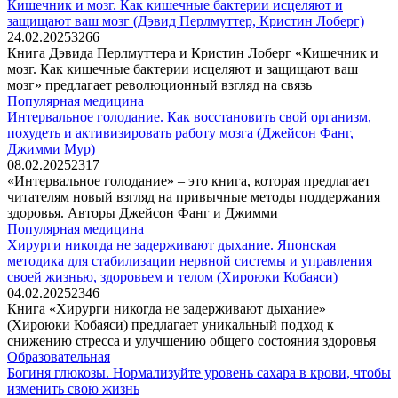
Кишечник и мозг. Как кишечные бактерии исцеляют и
защищают ваш мозг (Дэвид Перлмуттер, Кристин Лоберг)
24.02.2025
3
266
Книга Дэвида Перлмуттера и Кристин Лоберг «Кишечник и
мозг. Как кишечные бактерии исцеляют и защищают ваш
мозг» предлагает революционный взгляд на связь
Популярная медицина
Интервальное голодание. Как восстановить свой организм,
похудеть и активизировать работу мозга (Джейсон Фанг,
Джимми Мур)
08.02.2025
2
317
«Интервальное голодание» – это книга, которая предлагает
читателям новый взгляд на привычные методы поддержания
здоровья. Авторы Джейсон Фанг и Джимми
Популярная медицина
Хирурги никогда не задерживают дыхание. Японская
методика для стабилизации нервной системы и управления
своей жизнью, здоровьем и телом (Хироюки Кобаяси)
04.02.2025
2
346
Книга «Хирурги никогда не задерживают дыхание»
(Хироюки Кобаяси) предлагает уникальный подход к
снижению стресса и улучшению общего состояния здоровья
Образовательная
Богиня глюкозы. Нормализуйте уровень сахара в крови, чтобы
изменить свою жизнь