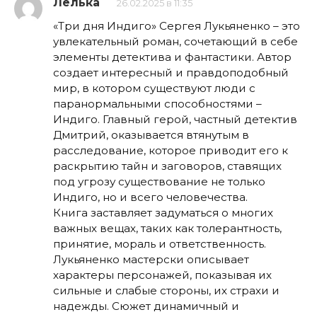
Лелька
26.02.2025 в 11:35
«Три дня Индиго» Сергея Лукьяненко – это
увлекательный роман, сочетающий в себе
элементы детектива и фантастики. Автор
создает интересный и правдоподобный
мир, в котором существуют люди с
паранормальными способностями –
Индиго. Главный герой, частный детектив
Дмитрий, оказывается втянутым в
расследование, которое приводит его к
раскрытию тайн и заговоров, ставящих
под угрозу существование не только
Индиго, но и всего человечества.
Книга заставляет задуматься о многих
важных вещах, таких как толерантность,
принятие, мораль и ответственность.
Лукьяненко мастерски описывает
характеры персонажей, показывая их
сильные и слабые стороны, их страхи и
надежды. Сюжет динамичный и