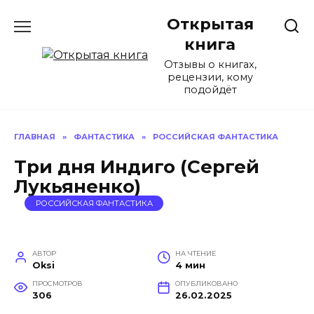
Перейти
Открытая
к
содержанию
книга
Отзывы о книгах,
рецензии, кому
подойдёт
ГЛАВНАЯ
»
ФАНТАСТИКА
»
РОССИЙСКАЯ ФАНТАСТИКА
Три дня Индиго (Сергей
Лукьяненко)
РОССИЙСКАЯ ФАНТАСТИКА
АВТОР
НА ЧТЕНИЕ
Oksi
4 мин
ПРОСМОТРОВ
ОПУБЛИКОВАНО
306
26.02.2025