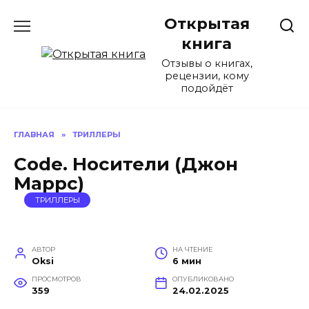
Перейти
Открытая
к
содержанию
книга
Отзывы о книгах,
рецензии, кому
подойдёт
ГЛАВНАЯ
»
ТРИЛЛЕРЫ
Code. Носители (Джон
Маррс)
ТРИЛЛЕРЫ
АВТОР
НА ЧТЕНИЕ
Oksi
6 мин
ПРОСМОТРОВ
ОПУБЛИКОВАНО
359
24.02.2025