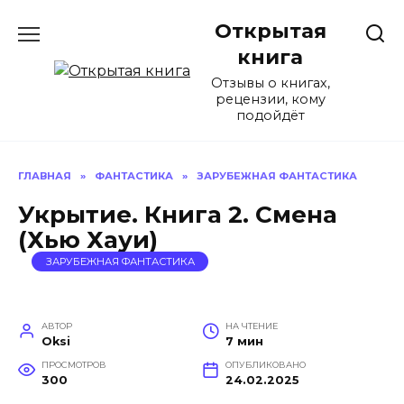
Перейти
Открытая
к
содержанию
книга
Отзывы о книгах,
рецензии, кому
подойдёт
ГЛАВНАЯ
»
ФАНТАСТИКА
»
ЗАРУБЕЖНАЯ ФАНТАСТИКА
Укрытие. Книга 2. Смена
(Хью Хауи)
ЗАРУБЕЖНАЯ ФАНТАСТИКА
АВТОР
НА ЧТЕНИЕ
Oksi
7 мин
ПРОСМОТРОВ
ОПУБЛИКОВАНО
300
24.02.2025