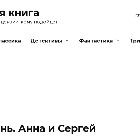
я книга
Г
ецензии, кому подойдёт
лассика
Детективы
Фантастика
Тр
ь. Анна и Сергей