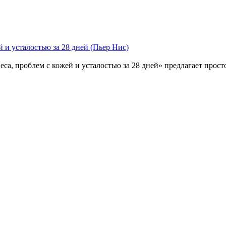
й и усталостью за 28 дней (Пьер Нис)
еса, проблем с кожей и усталостью за 28 дней» предлагает про